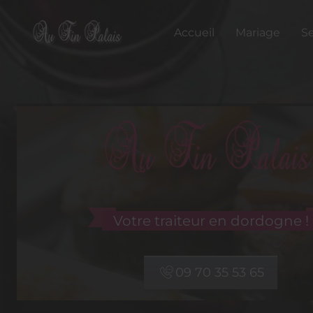
Accueil
Mariage
Se
Votre traiteur en dordogne !
09 70 35 53 65