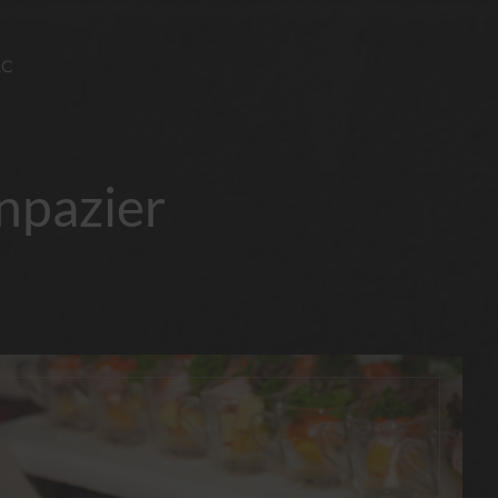
AC
onpazier