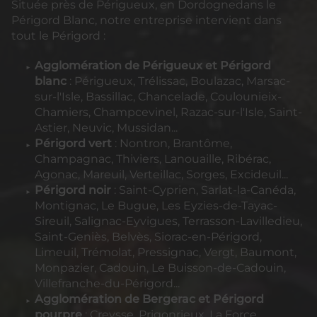
Située près de Périgueux, en Dordognedans le
Périgord Blanc, notre entreprise intervient dans
tout le Périgord :
Agglomération de Périgueux et Périgord
blanc
: Périgueux, Trélissac, Boulazac, Marsac-
sur-l'Isle, Bassillac, Chancelade, Coulounieix-
Chamiers, Champcevinel, Razac-sur-l'Isle, Saint-
Astier, Neuvic, Mussidan...
Périgord vert
: Nontron, Brantôme,
Champagnac, Thiviers, Lanouaille, Ribérac,
Agonac, Mareuil, Verteillac, Sorges, Excideuil...
Périgord noir
: Saint-Cyprien, Sarlat-la-Canéda,
Montignac, Le Bugue, Les Eyzies-de-Tayac-
Sireuil, Salignac-Eyvigues, Terrasson-Lavilledieu,
Saint-Geniès, Belvès, Siorac-en-Périgord,
Limeuil, Trémolat, Pressignac, Vergt, Baumont,
Monpazier, Cadouin, Le Buisson-de-Cadouin,
Villefranche-du-Périgord...
Agglomération de Bergerac et Périgord
pourpre
: Creysse, Prigonrieux, La Force,