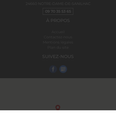
24660
NOTRE-DAME-DE-SANILHAC
09 70 35 53 65
À PROPOS
Accueil
Contactez-nous
Mentions légales
Plan du site
SUIVEZ-NOUS